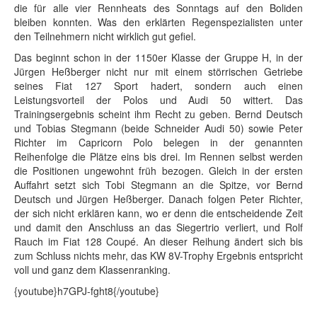
die für alle vier Rennheats des Sonntags auf den Boliden
bleiben konnten. Was den erklärten Regenspezialisten unter
den Teilnehmern nicht wirklich gut gefiel.
Das beginnt schon in der 1150er Klasse der Gruppe H, in der
Jürgen Heßberger nicht nur mit einem störrischen Getriebe
seines Fiat 127 Sport hadert, sondern auch einen
Leistungsvorteil der Polos und Audi 50 wittert. Das
Trainingsergebnis scheint ihm Recht zu geben. Bernd Deutsch
und Tobias Stegmann (beide Schneider Audi 50) sowie Peter
Richter im Capricorn Polo belegen in der genannten
Reihenfolge die Plätze eins bis drei. Im Rennen selbst werden
die Positionen ungewohnt früh bezogen. Gleich in der ersten
Auffahrt setzt sich Tobi Stegmann an die Spitze, vor Bernd
Deutsch und Jürgen Heßberger. Danach folgen Peter Richter,
der sich nicht erklären kann, wo er denn die entscheidende Zeit
und damit den Anschluss an das Siegertrio verliert, und Rolf
Rauch im Fiat 128 Coupé. An dieser Reihung ändert sich bis
zum Schluss nichts mehr, das KW 8V-Trophy Ergebnis entspricht
voll und ganz dem Klassenranking.
{youtube}h7GPJ-fght8{/youtube}