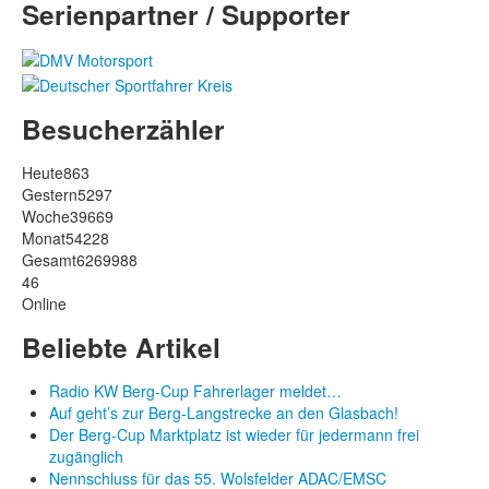
Serienpartner / Supporter
Besucherzähler
Heute
863
Gestern
5297
Woche
39669
Monat
54228
Gesamt
6269988
46
Online
Beliebte Artikel
Radio KW Berg-Cup Fahrerlager meldet…
Auf geht’s zur Berg-Langstrecke an den Glasbach!
Der Berg-Cup Marktplatz ist wieder für jedermann frei
zugänglich
Nennschluss für das 55. Wolsfelder ADAC/EMSC