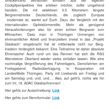
Streckenrand betrachten sondern aus der eigenen
Cockpitperspektive live erleben möchte, sollte umgehend
handeln. Die mit selektiven 5,5 Kilometern längste
Bergrennstrecke Deutschlands, die zugleich Europas
modernste ist, wartet auf Euch. Dazu der Vergleich mit der
internationalen Gipfelstürmerelite. Mehr als genügend
Herausforderungen also für einen echten Bergracer zum
Mitmachen. Dass man in Thüringen Unmengen von
ehrenamtlicher Arbeit und finanziellem Invest in das „Projekt
Glasbach“ eingebracht hat ist mittlerweile nicht nur Berg-
Insidern hinlänglich bekannt. Eine Teilnahme ist daher absolute
Ehrensache! Auch rund um das Rennen hat sich die RSG
Altensteiner Oberland wieder vieles einfallen lassen. Wie eine
nochmalige Vergrößerung des Fahrerlagers, Demofahrten am
Freitagabend, Radioübertragung in Kooperation mit
LandesWelle Thüringen, Party mit Livebands am Freitag und
am Samstag und, und, und…. Also, auf geht’s, nichts wie hin
zum Int. 18. ADAC Glasbachrennen!
Hier gehts zur Ausschreibung:
Link
Hier gehts zum Nennformular:
Link