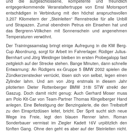
und die aufgeschlossene, kompetente und freundlich
entgegenkommende Veranstaltertruppe von Emsi Motorsport
entschädigen in Verbindung mit den höchst anspruchsvollen
3,207 Kilometern der „Steinleiten“ Rennstrecke für alle Unbill
und Strapazen. Zumal obendrein Petrus ein Einsehen hat und
das Bergrenn-Völkchen mit Sonnenschein und angenehmen
Temperaturen verwöhnt.
Der Trainingssamstag bringt einige Aufregung in die KW Berg-
Cup Abordnung, sorgt für Arbeit im Fahrerlager. Rüdiger Julius-
Bernhart und Jörg Weidinger bleiben im ersten Probegalopp fast
zeitgleich auf der Strecke stehen. Bange Minuten, dann schnelle
Entwarnung: An Rüdigers ex-Gruppe 5 BMW 2002 spielen die
Zündkerzenstecker verrückt, lösen sich von selbst, legen einen
Zylinder lahm. Und am von Jörg erstmals in diesem Jahr
pilotierten Dieter Rottenberger BMW 318i STW streikt der
Gaszug. Doch damit nicht genug: Auch Gerhard Moser muss
am Polo Kit-Car von Team-Partner Thomas Klingelberger Hand
anlegen. Eine Befestigung der Benzingalerie, die den Treibstoff
zu den Einspritzdüsen leitet, bricht. Der Sprit sucht sich neue
Wege ins Freie, legt den blauen Renner lahm. Roman
Sonderbauer vermisst im Ziegler Kadett 16V urplötzlich den
fünften Gang. Ohne den geht es aber auf der Steinleiten nicht.