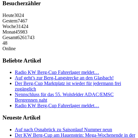
Besucherzähler
Heute
3024
Gestern
7467
Woche
31424
Monat
45983
Gesamt
6261743
48
Online
Beliebte Artikel
Radio KW Berg-Cup Fahrerlager meldet…
Auf geht’s zur Berg-Langstrecke an den Glasbach!
Der Berg-Cup Marktplatz ist wieder für jedermann frei
zugänglich
Nennschluss für das 55. Wolsfelder ADAC/EMSC
Bergrennen naht
Radio KW Berg-Cup Fahrerlager meldet…
Neueste Artikel
Auf nach Osnabrück zu Saisonlauf Nummer neun
Der KW Berg-Cup am Hauenstein: Mega-Wochenende in der