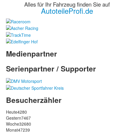
Alles für Ihr Fahrzeug finden Sie auf
AutoteileProfi.de
Medienpartner
Serienpartner / Supporter
Besucherzähler
Heute
4280
Gestern
7467
Woche
32680
Monat
47239