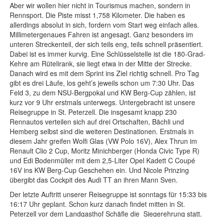
Aber wir wollen hier nicht in Tourismus machen, sondern in
Rennsport. Die Piste misst 1,758 Kilometer. Die haben es
allerdings absolut in sich, fordern vom Start weg einfach alles.
Millimetergenaues Fahren ist angesagt. Ganz besonders im
unteren Streckenteil, der sich teils eng, teils schnell präsentiert.
Dabei ist es immer kurvig. Eine Schlüsselstelle ist die 180-Grad-
Kehre am Rütelirank, sie liegt etwa in der Mitte der Strecke.
Danach wird es mit dem Sprint ins Ziel richtig schnell. Pro Tag
gibt es drei Läufe, los geht’s jeweils schon um 7:30 Uhr. Das
Feld 3, zu dem NSU-Bergpokal und KW Berg-Cup zählen, ist
kurz vor 9 Uhr erstmals unterwegs. Untergebracht ist unsere
Reisegruppe in St. Peterzell. Die insgesamt knapp 230
Rennautos verteilen sich auf drei Ortschaften, Bächli und
Hemberg selbst sind die weiteren Destinationen. Erstmals in
diesem Jahr greifen Wolfi Glas (VW Polo 16V), Alex Thrun im
Renault Clio 2 Cup, Moritz Minichberger (Honda Civic Type R)
und Edi Bodenmüller mit dem 2,5-Liter Opel Kadett C Coupé
16V ins KW Berg-Cup Geschehen ein. Und Nicole Prinzing
übergibt das Cockpit des Audi TT an ihren Mann Sven.
Der letzte Auftritt unserer Reisegruppe ist sonntags für 15:33 bis
16:17 Uhr geplant. Schon kurz danach findet mitten in St.
Peterzell vor dem Landgasthof Schäfle die Siegerehrung statt.