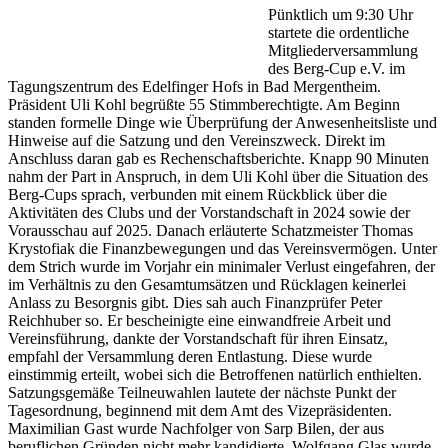
Pünktlich um 9:30 Uhr
startete die ordentliche
Mitgliederversammlung
des Berg-Cup e.V. im
Tagungszentrum des Edelfinger Hofs in Bad Mergentheim.
Präsident Uli Kohl begrüßte 55 Stimmberechtigte. Am Beginn
standen formelle Dinge wie Überprüfung der Anwesenheitsliste und
Hinweise auf die Satzung und den Vereinszweck. Direkt im
Anschluss daran gab es Rechenschaftsberichte. Knapp 90 Minuten
nahm der Part in Anspruch, in dem Uli Kohl über die Situation des
Berg-Cups sprach, verbunden mit einem Rückblick über die
Aktivitäten des Clubs und der Vorstandschaft in 2024 sowie der
Vorausschau auf 2025. Danach erläuterte Schatzmeister Thomas
Krystofiak die Finanzbewegungen und das Vereinsvermögen. Unter
dem Strich wurde im Vorjahr ein minimaler Verlust eingefahren, der
im Verhältnis zu den Gesamtumsätzen und Rücklagen keinerlei
Anlass zu Besorgnis gibt. Dies sah auch Finanzprüfer Peter
Reichhuber so. Er bescheinigte eine einwandfreie Arbeit und
Vereinsführung, dankte der Vorstandschaft für ihren Einsatz,
empfahl der Versammlung deren Entlastung. Diese wurde
einstimmig erteilt, wobei sich die Betroffenen natürlich enthielten.
Satzungsgemäße Teilneuwahlen lautete der nächste Punkt der
Tagesordnung, beginnend mit dem Amt des Vizepräsidenten.
Maximilian Gast wurde Nachfolger von Sarp Bilen, der aus
beruflichen Gründen nicht mehr kandidierte. Wolfgang Glas wurde