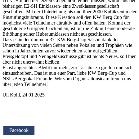
DTM-Boliden der letzten Generation rennen müssen, wurde aus der
bisherigen E2-SH Einklassen- eine Zweiklassengesellschaft
geschaffen. Mit der Unterteilung bis und über 2000 Kubikzentimeter
Einstufungshubraum. Diese Kreation soll den KW Berg-Cup für
möglichst viele Teilnehmer attraktiv und offen halten. Kommt der
geschilderte Gruppen-Cocktail an, ist für die Zukunft eine moderate
Erhöhung seiner Hubraumklassen nicht ausgeschlossen.
Dass es in der nunmehr 37. KW Berg-Cup Saison dank der
Unterstützung von vielen Seiten neben Pokalen und Trophäen wie
schon in Jahrzehnten zuvor wieder einen sehr gut gefüllten
Preisgeldtopf und Nenngeldzuschüsse gibt ist nichts Neues, soll hier
aber nicht unerwähnt bleiben.
Es ist angerichtet. Bleibt nur mehr, zur Tastatur zu greifen und sich
einzuschreiben. Das ist nun euer Part, liebe KW Berg-Cup und
NSU-Bergpokal Freunde. Wir vom Organisationsteam freuen uns
über jeden Teilnehmer!
Uli Kohl, 24.01.2025
Facebook