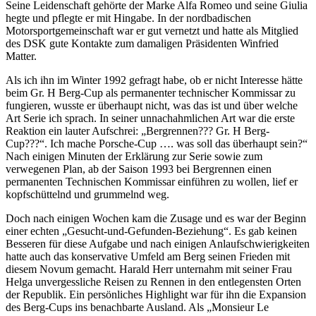
Seine Leidenschaft gehörte der Marke Alfa Romeo und seine Giulia
hegte und pflegte er mit Hingabe. In der nordbadischen
Motorsportgemeinschaft war er gut vernetzt und hatte als Mitglied
des DSK gute Kontakte zum damaligen Präsidenten Winfried
Matter.
Als ich ihn im Winter 1992 gefragt habe, ob er nicht Interesse hätte
beim Gr. H Berg-Cup als permanenter technischer Kommissar zu
fungieren, wusste er überhaupt nicht, was das ist und über welche
Art Serie ich sprach. In seiner unnachahmlichen Art war die erste
Reaktion ein lauter Aufschrei: „Bergrennen??? Gr. H Berg-
Cup???“. Ich mache Porsche-Cup …. was soll das überhaupt sein?“
Nach einigen Minuten der Erklärung zur Serie sowie zum
verwegenen Plan, ab der Saison 1993 bei Bergrennen einen
permanenten Technischen Kommissar einführen zu wollen, lief er
kopfschüttelnd und grummelnd weg.
Doch nach einigen Wochen kam die Zusage und es war der Beginn
einer echten „Gesucht-und-Gefunden-Beziehung“. Es gab keinen
Besseren für diese Aufgabe und nach einigen Anlaufschwierigkeiten
hatte auch das konservative Umfeld am Berg seinen Frieden mit
diesem Novum gemacht. Harald Herr unternahm mit seiner Frau
Helga unvergessliche Reisen zu Rennen in den entlegensten Orten
der Republik. Ein persönliches Highlight war für ihn die Expansion
des Berg-Cups ins benachbarte Ausland. Als „Monsieur Le