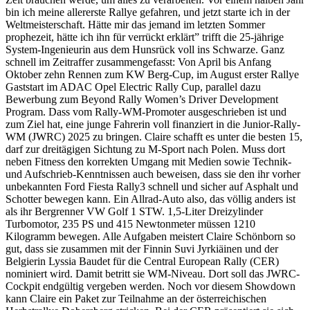
bin ich meine allererste Rallye gefahren, und jetzt starte ich in der
Weltmeisterschaft. Hätte mir das jemand im letzten Sommer
prophezeit, hätte ich ihn für verrückt erklärt” trifft die 25-jährige
System-Ingenieurin aus dem Hunsrück voll ins Schwarze. Ganz
schnell im Zeitraffer zusammengefasst: Von April bis Anfang
Oktober zehn Rennen zum KW Berg-Cup, im August erster Rallye
Gaststart im ADAC Opel Electric Rally Cup, parallel dazu
Bewerbung zum Beyond Rally Women’s Driver Development
Program. Dass vom Rally-WM-Promoter ausgeschrieben ist und
zum Ziel hat, eine junge Fahrerin voll finanziert in die Junior-Rally-
WM (JWRC) 2025 zu bringen. Claire schafft es unter die besten 15,
darf zur dreitägigen Sichtung zu M-Sport nach Polen. Muss dort
neben Fitness den korrekten Umgang mit Medien sowie Technik-
und Aufschrieb-Kenntnissen auch beweisen, dass sie den ihr vorher
unbekannten Ford Fiesta Rally3 schnell und sicher auf Asphalt und
Schotter bewegen kann. Ein Allrad-Auto also, das völlig anders ist
als ihr Bergrenner VW Golf 1 STW. 1,5-Liter Dreizylinder
Turbomotor, 235 PS und 415 Newtonmeter müssen 1210
Kilogramm bewegen. Alle Aufgaben meistert Claire Schönborn so
gut, dass sie zusammen mit der Finnin Suvi Jyrkiäinen und der
Belgierin Lyssia Baudet für die Central European Rally (CER)
nominiert wird. Damit betritt sie WM-Niveau. Dort soll das JWRC-
Cockpit endgültig vergeben werden. Noch vor diesem Showdown
kann Claire ein Paket zur Teilnahme an der österreichischen