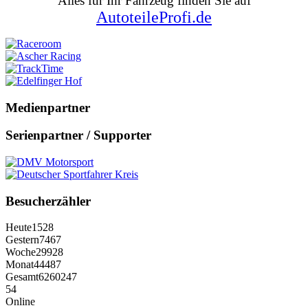
Alles für Ihr Fahrzeug finden Sie auf
AutoteileProfi.de
Medienpartner
Serienpartner / Supporter
Besucherzähler
Heute
1528
Gestern
7467
Woche
29928
Monat
44487
Gesamt
6260247
54
Online