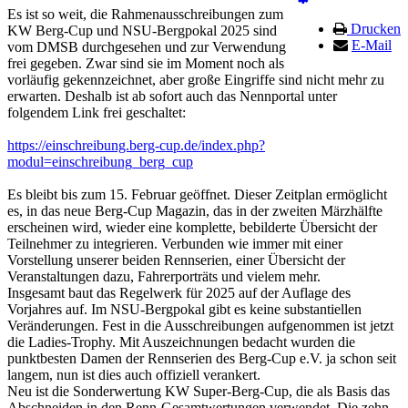
Es ist so weit, die Rahmenausschreibungen zum
Drucken
KW Berg-Cup und NSU-Bergpokal 2025 sind
E-Mail
vom DMSB durchgesehen und zur Verwendung
frei gegeben. Zwar sind sie im Moment noch als
vorläufig gekennzeichnet, aber große Eingriffe sind nicht mehr zu
erwarten. Deshalb ist ab sofort auch das Nennportal unter
folgendem Link frei geschaltet:
https://einschreibung.berg-cup.de/index.php?
modul=einschreibung_berg_cup
Es bleibt bis zum 15. Februar geöffnet. Dieser Zeitplan ermöglicht
es, in das neue Berg-Cup Magazin, das in der zweiten Märzhälfte
erscheinen wird, wieder eine komplette, bebilderte Übersicht der
Teilnehmer zu integrieren. Verbunden wie immer mit einer
Vorstellung unserer beiden Rennserien, einer Übersicht der
Veranstaltungen dazu, Fahrerporträts und vielem mehr.
Insgesamt baut das Regelwerk für 2025 auf der Auflage des
Vorjahres auf. Im NSU-Bergpokal gibt es keine substantiellen
Veränderungen. Fest in die Ausschreibungen aufgenommen ist jetzt
die Ladies-Trophy. Mit Auszeichnungen bedacht wurden die
punktbesten Damen der Rennserien des Berg-Cup e.V. ja schon seit
langem, nun ist dies auch offiziell verankert.
Neu ist die Sonderwertung KW Super-Berg-Cup, die als Basis das
Abschneiden in den Renn-Gesamtwertungen verwendet. Die zehn