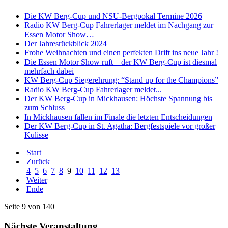
Die KW Berg-Cup und NSU-Bergpokal Termine 2026
Radio KW Berg-Cup Fahrerlager meldet im Nachgang zur
Essen Motor Show…
Der Jahresrückblick 2024
Frohe Weihnachten und einen perfekten Drift ins neue Jahr !
Die Essen Motor Show ruft – der KW Berg-Cup ist diesmal
mehrfach dabei
KW Berg-Cup Siegerehrung: “Stand up for the Champions”
Radio KW Berg-Cup Fahrerlager meldet...
Der KW Berg-Cup in Mickhausen: Höchste Spannung bis
zum Schluss
In Mickhausen fallen im Finale die letzten Entscheidungen
Der KW Berg-Cup in St. Agatha: Bergfestspiele vor großer
Kulisse
Start
Zurück
4
5
6
7
8
9
10
11
12
13
Weiter
Ende
Seite 9 von 140
Nächste Veranstaltung