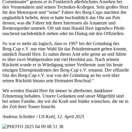
Commissaire“ genoss er in Frankreich allerhöchstes Ansehen bei
den Veranstaltern und seinen Techniker-Kollegen. Sein großes Herz
für den Motorsport und “seine“ Fahrer des Berg-Cups machten ihn
unglaublich beliebt, denn er hatte buchstäblich das Ohr am Puls
dessen, was die Fahrer mit ihren Interessen als Amateure und
Breitensportler umtrieb. Oft sah man Harald Herr irgendwo Pfeife
rauchend nachdenklich stehen oder im Dialog mit den Offiziellen.
So war es mehr als logisch, dass es 1997 bei der Gründung des
Berg-Cup e.V. nur eine Wahl für das Präsidentenamt geben konnte,
nämlich Harald Herr. Er nahm dieses Amt sehr gerne an und führte
es über zwei Wahlperioden mit viel Herzblut aus. Nach seinem
Rücktritt wurde er in Würdigung seiner Verdienste zum bis heute
einzigen Ehrenpräsidenten des Berg-Cup e.V. ernannt. Der offizielle
Sitz des Berg-Cup e.V. war von der Gründung an bis weit über
seinen Rücktritt hinaus sein Heimatort Bruchsal.“
Wir werden Harald Herr für immer in allerbester, dankbarer
Erinnerung behalten. Unsere Gedanken und unser Mitgefühl sind
bei seiner Familie, der wir die Kraft und Stärke wünschen, die sie in
der Zeit ihrer Trauer braucht.
Andreas Schettler / Uli Kohl, 12. April 2025