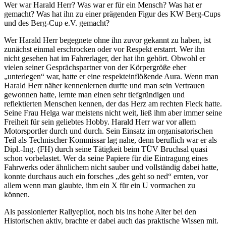
Wer war Harald Herr? Was war er für ein Mensch? Was hat er
gemacht? Was hat ihn zu einer prägenden Figur des KW Berg-Cups
und des Berg-Cup e.V. gemacht?
Wer Harald Herr begegnete ohne ihn zuvor gekannt zu haben, ist
zunächst einmal erschrocken oder vor Respekt erstarrt. Wer ihn
nicht gesehen hat im Fahrerlager, der hat ihn gehört. Obwohl er
vielen seiner Gesprächspartner von der Körpergröße eher
„unterlegen“ war, hatte er eine respekteinflößende Aura. Wenn man
Harald Herr näher kennenlernen durfte und man sein Vertrauen
gewonnen hatte, lernte man einen sehr tiefgründigen und
reflektierten Menschen kennen, der das Herz am rechten Fleck hatte.
Seine Frau Helga war meistens nicht weit, ließ ihm aber immer seine
Freiheit für sein geliebtes Hobby. Harald Herr war vor allem
Motorsportler durch und durch. Sein Einsatz im organisatorischen
Teil als Technischer Kommissar lag nahe, denn beruflich war er als
Dipl.-Ing. (FH) durch seine Tätigkeit beim TÜV Bruchsal quasi
schon vorbelastet. Wer da seine Papiere für die Eintragung eines
Fahrwerks oder ähnlichem nicht sauber und vollständig dabei hatte,
konnte durchaus auch ein forsches „des geht so ned“ ernten, vor
allem wenn man glaubte, ihm ein X für ein U vormachen zu
können.
Als passionierter Rallyepilot, noch bis ins hohe Alter bei den
Historischen aktiv, brachte er dabei auch das praktische Wissen mit.