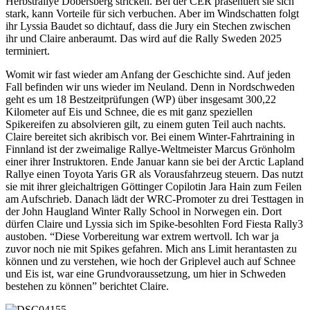
Herbstrallye Dobersberg stricken. Bei der CER präsentiert sie sich
stark, kann Vorteile für sich verbuchen. Aber im Windschatten folgt
ihr Lyssia Baudet so dichtauf, dass die Jury ein Stechen zwischen
ihr und Claire anberaumt. Das wird auf die Rally Sweden 2025
terminiert.
Womit wir fast wieder am Anfang der Geschichte sind. Auf jeden
Fall befinden wir uns wieder im Neuland. Denn in Nordschweden
geht es um 18 Bestzeitprüfungen (WP) über insgesamt 300,22
Kilometer auf Eis und Schnee, die es mit ganz speziellen
Spikereifen zu absolvieren gilt, zu einem guten Teil auch nachts.
Claire bereitet sich akribisch vor. Bei einem Winter-Fahrtraining in
Finnland ist der zweimalige Rallye-Weltmeister Marcus Grönholm
einer ihrer Instruktoren. Ende Januar kann sie bei der Arctic Lapland
Rallye einen Toyota Yaris GR als Vorausfahrzeug steuern. Das nutzt
sie mit ihrer gleichaltrigen Göttinger Copilotin Jara Hain zum Feilen
am Aufschrieb. Danach lädt der WRC-Promoter zu drei Testtagen in
der John Haugland Winter Rally School in Norwegen ein. Dort
dürfen Claire und Lyssia sich im Spike-besohlten Ford Fiesta Rally3
austoben. “Diese Vorbereitung war extrem wertvoll. Ich war ja
zuvor noch nie mit Spikes gefahren. Mich ans Limit herantasten zu
können und zu verstehen, wie hoch der Griplevel auch auf Schnee
und Eis ist, war eine Grundvoraussetzung, um hier in Schweden
bestehen zu können” berichtet Claire.