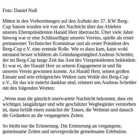
Foto: Daniel Null
Mitten in den Vorbereitungen auf den Auftakt der 37. KW Berg-
Cup Saison wurden wir von der Nachricht über das Ableben
unseres Ehrenpräsidenten Harald Herr überrascht. Über viele Jahre
hinweg war er eine Schlüsselfigur unseres Vereins, spielte als erster
permanenter Technischer Kommissar und als erster Präsident des
Berg-Cup e.V. eine zentrale Rolle. Wie es dazu kam, kann wohl
niemand besser schildern als Gründungsmitglied Andreas Schettler,
der im Berg-Cup lange Zeit das Amt des Vizepräsidenten bekleidete.
Er war es, der Harald Herr zu seinem Engagement in und für
unseren Verein gewinnen konnte. An Harald Herr, seinen großen
Einsatz und sein erfolgreiches Wirken zum Wohle des Berg-Cup
e.V., für das wir zutiefst dankbar sind, erinnert uns Andreas Schettler
mit den folgenden Worten:
„Wenn man die gänzlich unerwartete Nachricht bekommt, dass ein
wichtiger, langjähriger und sehr geschätzter Wegbegleiter verstorben
ist, dann befällt einen zunächst die Trauer, die Wehmut und danach
die Gedanken an die vergangenen Zeiten.
So bleibt nur die Erinnerung. Die Erinnerung an vergangene,
gemeinsame Zeiten und unvergessliche gemeinsame Erlebnisse.