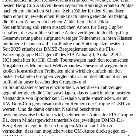
besten Berg-Cup Aktiven dieses separaten Rankings erhalten Punkte
nach einem einfachen Schema: Zehn Zähler für den Schnellsten,
dann eine um jeweils einen Punkt nach unten gehende Staffelung,
die für den Zehnten noch einen Zähler bereit hält. Diese
Neueinführung soll einen zusätzlichen Anreiz für Berg-Cup’ler
schaffen, die zwar über schnelle Autos verfügen, in der Berg-Cup
Gesamtwertung aber aufgrund weniger Teilnehmer in ihren Klassen
minimierte Chancen auf Top-Punkte und Spitzenplätze besitzen.
Seit 2025 erlaubt das DMSB-Bergreglement auch die FIA-
Fahrzeuggruppe HC1 gemäß des FIA Anhang J, Artikel 258-1.
HC1 steht hier für Hill Climb Tourenwagen nach den technischen
Vorgaben des Motorsport-Weltverbandes. Diese sind wegen ihrer
großen konstruktiven Freiheiten nicht wirklich einfach mit den
bisher bekannten Gruppen vergleichbar. Und deshalb nicht sicher
treffend in unser bestehendes Gruppen- und
Hubraumklassenschema einzuordnen. Aber diesen Fahrzeugen
gegenüber gleich die Türe zuschlagen, das entspricht nicht unserem
Verständnis von Sportlichkeit. Deshalb wurde entschieden, sie im
KW Berg-Cup gemeinsam mit den Rennern der Gruppe E2-SH zu
werten. Und da damit ohnehin Neuland beschritten
beziehungsweise befahren wird, nehmen wir Autos der FIA-Gruppe
E1, deren Mindestgewicht unterhalb der jeweiligen DMSB-E1-
Berg-Regeln liegt, in diesen Gruppen-Mix mit auf. Um zu
vermeiden, dass nun möglicherweise CM-Autos direkt gegen ex-