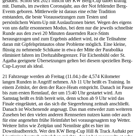
geladen. Schon seit 2021 mischt der KW Berg-Cup dabei kräftig
mit. Damals, im zweiten Coronajahr, aus der Not fehlender Berg-
Events geboren. Mittlerweile ist daraus eine echte Tradition
entstanden, die beste Voraussetzungen zum Testen und
persönlichem Warm-Up mit Auslaufzonen bietet. Wegen des eigens
von uns dafür ersonnenen Modus, bei dem nur die jeweils schnellste
Runde aus den zwei 20 Minuten dauernden Race-Stints
herausgezogen und zum Ergebnis addiert wird, ist die Teilnahme
daran mit Gipfelsprintautos ohne Probleme möglich. Eine kleine,
flüssig zu nehmende Schikane in etwa der Mitte der Parabolika
eliminiert fahren im Drehzahlbegrenzer. Für Eichenbühl oder St.
Agatha geeignete Übersetzungen gelten bei diesem speziellen Berg-
Cup-Layout als ideal.
21 Fahrzeuge werden ab Freitag (11.04.) die 4,574 Kilometer
langen Runden in Angriff nehmen. Ab 11 Uhr heißt es Training. In
einem Zeitslot, der dem der Race-Heats entspricht. Danach ist Pause
bis zum ersten Rennlauf, der um 15:40 Uhr gestartet wird. Am
Samstag heißt es früh bereit sein, denn schon ab 9 Uhr wird das
Finale eingeläutet, an das sich die Siegerehrung zeitnah anschließt.
Danach ist Wochenende angesagt. Das man entweder zum weiteren
Zusehen bei den vielen anderen Rennserien nutzen kann oder auch
für eine angenehm frühe Heimfahrt bei vorausgesagtem top Wetter.
Weitere Infos wie Zeitplan und Nennliste gibt es hier im
Downloadbereich. Wer den KW Berg-Cup Hill & Track Auftakt per